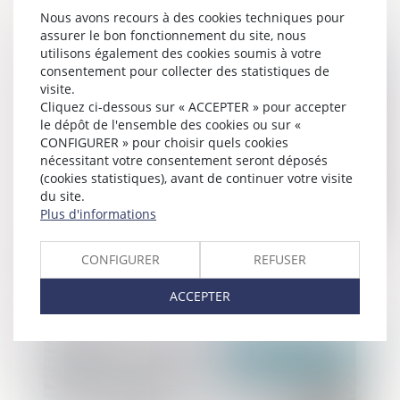
Nous avons recours à des cookies techniques pour
assurer le bon fonctionnement du site, nous
utilisons également des cookies soumis à votre
Publié le :
29/07/2020
consentement pour collecter des statistiques de
visite.
Cliquez ci-dessous sur « ACCEPTER » pour accepter
le dépôt de l'ensemble des cookies ou sur «
CONFIGURER » pour choisir quels cookies
nécessitant votre consentement seront déposés
(cookies statistiques), avant de continuer votre visite
du site.
Plus d'informations
Succession : pourquoi réaliser un
CONFIGURER
REFUSER
inventaire ?
ACCEPTER
Publié le :
28/07/2020