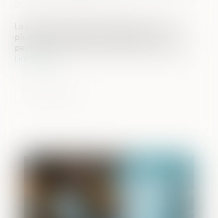
Source :
groupe-ecomedia.com
La banque publique d’investissement est au
plus près des entrepreneurs pour leur
permettre de relever les défis économiques...
Lire la suite
Publié le :
12/05/2025