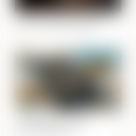
Traitement des plaintes de mineures
pour viols : la France condamnée
Publié le :
05/05/2025
Nouvelle baisse des créations
d’entreprises en mars 2025 -
Informations rapides