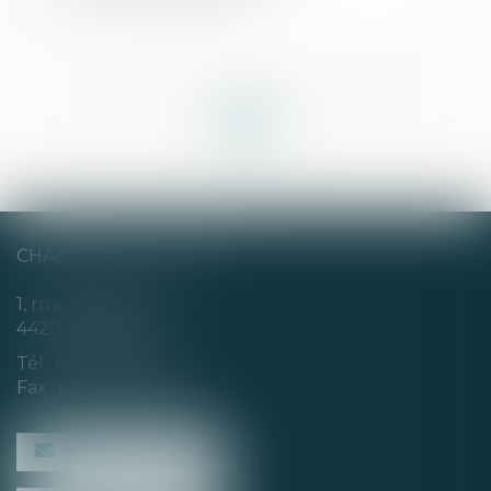
<<
<
...
26
27
28
29
30
31
32
...
>
>>
CHABERT & CHOTARD
1, rue Louis Blanc
44200 NANTES
Tél :
02 40 35 94 00
Fax : 02 40 35 94 09
NOUS CONTACTER