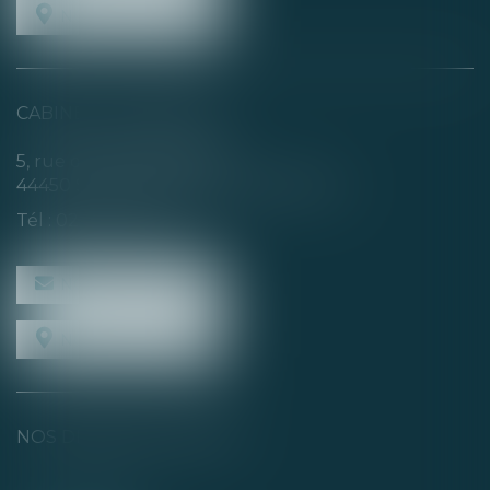
NOUS LOCALISER
CABINET SECONDAIRE
5, rue de la Basse Rivière
44450 SAINT-JULIEN-DE-CONCELLES
Tél :
02 40 04 74 21
NOUS CONTACTER
NOUS LOCALISER
NOS DERNIERS TWEETS