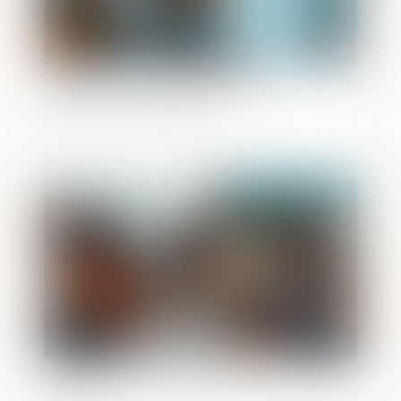
Bpifrance, l’effet de levier pour la
création d’entreprises
Publié le :
09/05/2025
Calcul des droits de succession : à qui la
dette ?