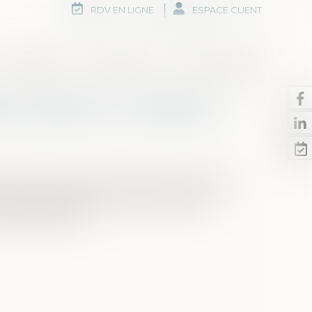
RDV EN LIGNE
ESPACE CLIENT
Honoraires
Rdv en ligne
Nous contacter
tat valide leur installation
r excès de pouvoir formé contre la décision
18 août 2016 qui précise les modalités
alles d’audience...