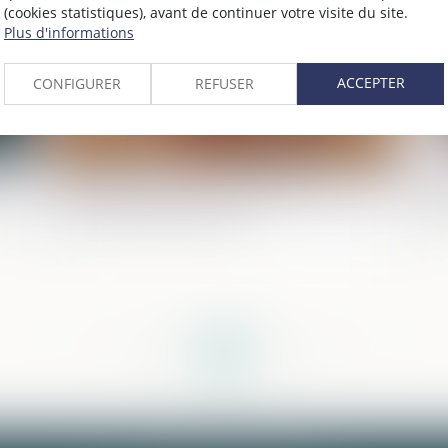
(cookies statistiques), avant de continuer votre visite du site.
Plus d'informations
ACCEPTER
CONFIGURER
REFUSER
Affaire Halimi : les députés avancent sur
Ép
’un
l’irresponsabilité pénale
ma
<<
<
...
165
166
167
168
169
170
171
...
>
>>