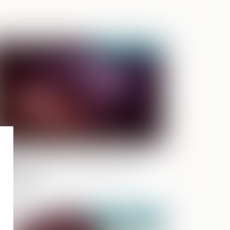
Publié le :
16/07/2021
écisions sur l’abattement de droits de
ccession en faveur des personnes
ndicapées
Publié le :
08/07/2021