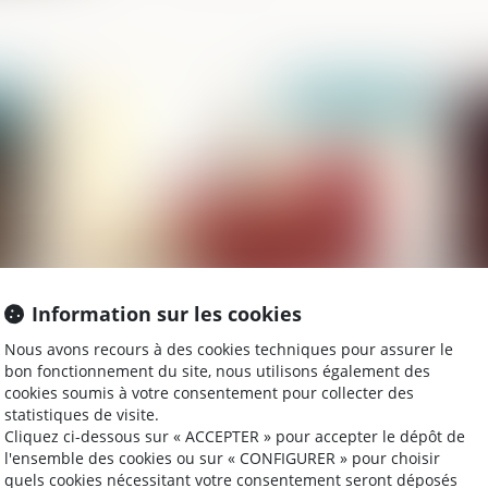
2021
Publié le :
16/07/2021
Information sur les cookies
Contours de la responsabilité pénale de
Pr
Nous avons recours à des cookies techniques pour assurer le
la personne morale dans un groupe de
su
bon fonctionnement du site, nous utilisons également des
sociétés
ha
cookies soumis à votre consentement pour collecter des
statistiques de visite.
Cliquez ci-dessous sur « ACCEPTER » pour accepter le dépôt de
l'ensemble des cookies ou sur « CONFIGURER » pour choisir
2021
Publié le :
08/07/2021
quels cookies nécessitant votre consentement seront déposés