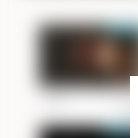
Publié le :
16/07/
Box vitrés : le Conseil d’État valide leur
installation
Publié le :
14/07/