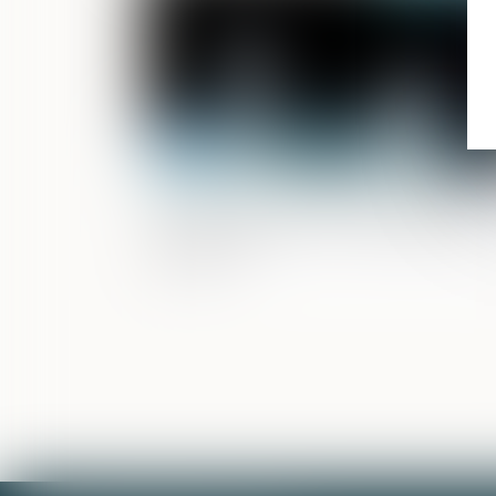
Homologation d’une convention de
divorce : attention au revirement de l
des époux