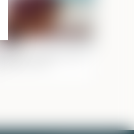
oux Balkany : culpabilité confirmée
is cassation partielle