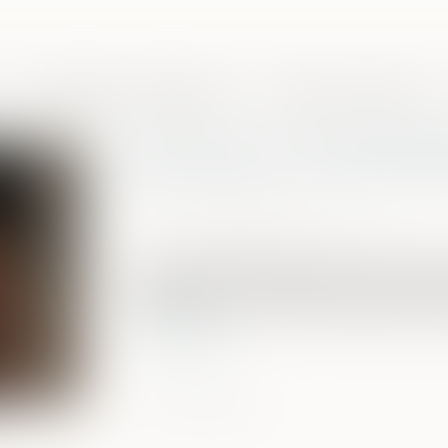
Domaines de compétences
Presse et actualités
Box vitrés : le Conseil d’É
Publié le :
16/07/2021
Source :
www.dalloz-actualite.fr
Le Conseil d’État rejette le recours pou
implicite de refus d’abroger l’arrêté du 
d’installation de box sécurisés dans les s
Lire la suite