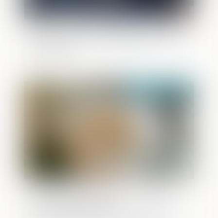
Procédure de « rescrit valeur » : pour les
PME, le silence de l’administration vaut
acceptation
Publié le :
29/06/2026
Le collatéral engagé dans un PACS ne
peut pas bénéficier de
l’exonération prévue par l’art. 796-0-ter