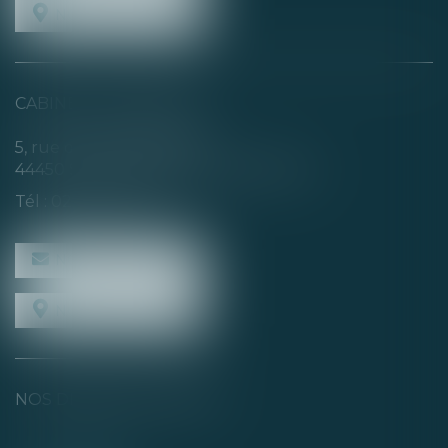
NOUS LOCALISER
CABINET SECONDAIRE
5, rue de la Basse Rivière
44450 SAINT-JULIEN-DE-CONCELLES
Tél :
02 40 04 74 21
NOUS CONTACTER
NOUS LOCALISER
NOS DERNIERS TWEETS