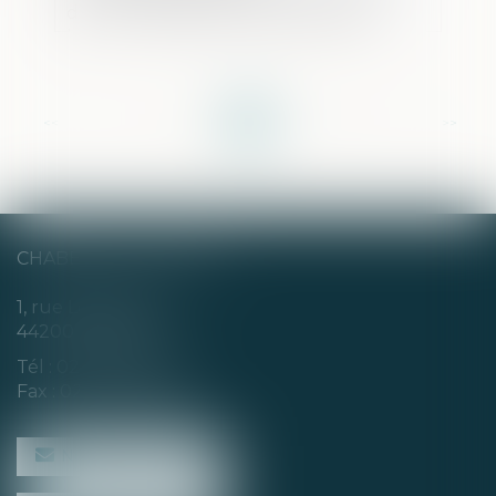
du CGI : fondement et portée de la
jurisprudence
<<
<
...
2
3
4
5
6
7
8
...
>
>>
CHABERT & CHOTARD
1, rue Louis Blanc
44200 NANTES
Tél :
02 40 35 94 00
Fax : 02 40 35 94 09
NOUS CONTACTER