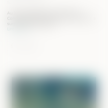
Source :
www.cglpl.fr
Au Journal officiel du 2 juillet 2026, le
Contrôleur général a publié un avis relatif à la
surpopulation carcérale...
Lire la suite
Publié le :
06/07/2026