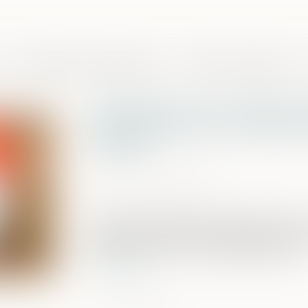
Domaines de compétences
Presse et actualités
Assurance-vie : pas de 
exagérées sans une bonn
preuve
Publié le :
30/05/2024
Source :
www.aurep.com
Après le décès de leurs père et mère, u
sœur dans le cadre du partage des succe
assigner son frère en partage judiciaire...
Lire la suite