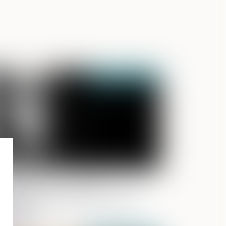
Publié le :
31/05/2024
oposition de loi renforçant
ordonnance de protection et créant
ordonnance provisoire de protection
médiate