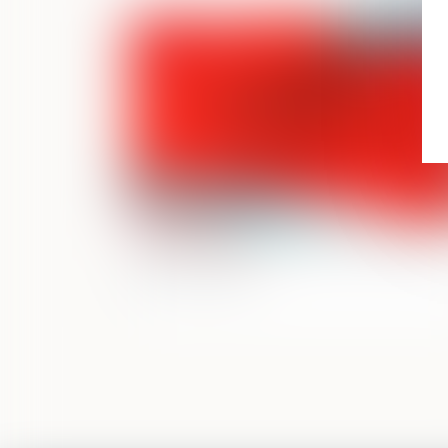
Publié le :
31/05/
Peine complémentaire de confiscation 
office du juge