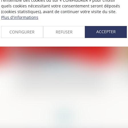
l'ensemble des cookies ou sur « CONFIGURER » pour choisir
quels cookies nécessitant votre consentement seront déposés
2024
Publié le :
30/05/2024
(cookies statistiques), avant de continuer votre visite du site.
Plus d'informations
ACCEPTER
CONFIGURER
REFUSER
:
Commission de l’infraction par l’ancien
As
conjoint : la circonstance aggravante est
ma
caractérisée si l’infraction est animée par
bo
les relations ayant existé entre l’auteur
des faits et la victime
<<
<
...
63
64
65
66
67
68
69
...
>
>>