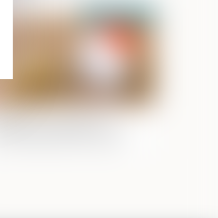
Publié le :
30/05/2024
surance-vie : pas de primes
nifestement exagérées sans une
nne administration de la preuve