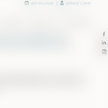
RDV EN LIGNE
ESPACE CLIENT
Honoraires
Rdv en ligne
Nous contacter
primes manifestement
e administration de la
n contentieux s’élève entre un frère et une
ssions confondues, ce qui conduit la fille à