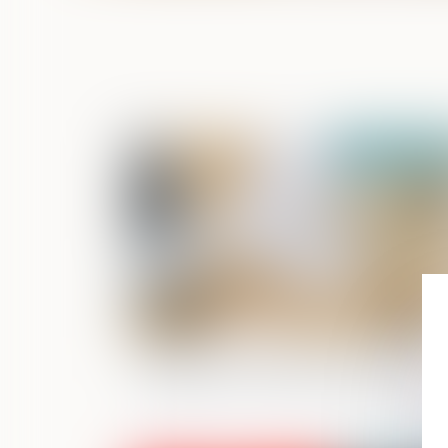
Publié le :
05/06/2
Indivision : quelle indemnisation pour
l’indivisaire qui rembourse seul le prê