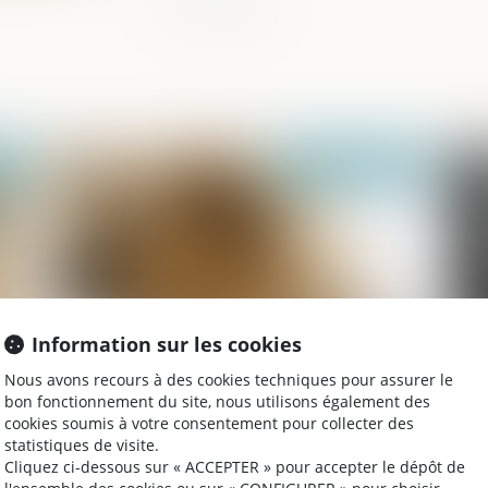
024
Publié le :
03/06/2024
Information sur les cookies
Nous avons recours à des cookies techniques pour assurer le
Proposition de loi visant à réduire et à
Pr
bon fonctionnement du site, nous utilisons également des
t ?
encadrer les frais bancaires sur
l'
cookies soumis à votre consentement pour collecter des
succession
l'
statistiques de visite.
Cliquez ci-dessous sur « ACCEPTER » pour accepter le dépôt de
im