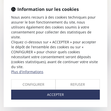
Information sur les cookies
Ni rapport ni réduction des primes
Nous avons recours à des cookies techniques pour
exagérées si l'assurance-vie a été
assurer le bon fonctionnement du site, nous
rachetée par son souscripteur
utilisons également des cookies soumis à votre
consentement pour collecter des statistiques de
visite.
Cliquez ci-dessous sur « ACCEPTER » pour accepter
Publié le :
23/03/2022
le dépôt de l'ensemble des cookies ou sur «
CONFIGURER » pour choisir quels cookies
nécessitant votre consentement seront déposés
(cookies statistiques), avant de continuer votre visite
du site.
Plus d'informations
CONFIGURER
REFUSER
Loi de Finances 2022, une incitation à la
ACCEPTER
reprise d’entreprises