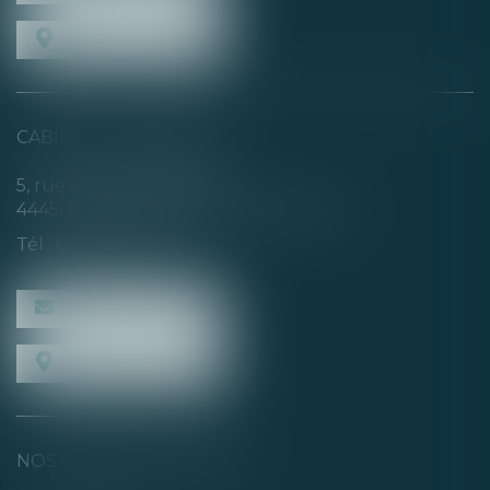
NOUS LOCALISER
CABINET SECONDAIRE
5, rue de la Basse Rivière
44450 SAINT-JULIEN-DE-CONCELLES
Tél :
02 40 04 74 21
NOUS CONTACTER
NOUS LOCALISER
NOS DERNIERS TWEETS