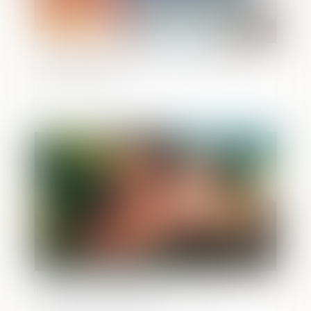
La liste noire européenne des paradis
fiscaux évolue
Publié le :
20/10/2020
La justice refuse la création d’une
filiation « dégenrée »