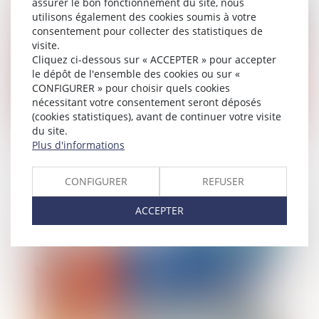
assurer le bon fonctionnement du site, nous
utilisons également des cookies soumis à votre
consentement pour collecter des statistiques de
visite.
Cliquez ci-dessous sur « ACCEPTER » pour accepter
le dépôt de l'ensemble des cookies ou sur «
CONFIGURER » pour choisir quels cookies
nécessitant votre consentement seront déposés
(cookies statistiques), avant de continuer votre visite
du site.
Plus d'informations
Les nouvelles frontières de la détention
provisoire
CONFIGURER
REFUSER
ACCEPTER
Publié le :
22/10/2020