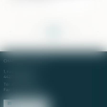
<<
<
...
195
196
197
198
199
200
201
...
>
>>
CHABERT & CHOTARD
1, rue Louis Blanc
44200 NANTES
Tél :
02 40 35 94 00
Fax : 02 40 35 94 09
NOUS CONTACTER