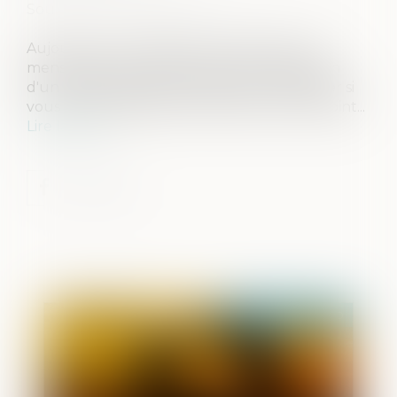
Source :
www.francetvinfo.fr
Aujourd'hui, un dossier du "Particulier", le
mensuel du groupe Le Figaro sur l'adoption
d'un enfant de conjoint. Comment procéder si
vous voulez adopter l'enfant de votre conjoint...
Lire la suite
Publié le :
27/10/2020