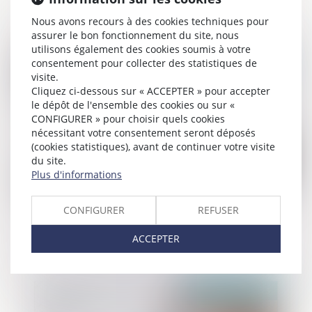
le juge doit s’expliquer sur le caractère
Nous avons recours à des cookies techniques pour
suffisant
assurer le bon fonctionnement du site, nous
utilisons également des cookies soumis à votre
consentement pour collecter des statistiques de
Publié le :
11/05/2023
visite.
Cliquez ci-dessous sur « ACCEPTER » pour accepter
le dépôt de l'ensemble des cookies ou sur «
CONFIGURER » pour choisir quels cookies
nécessitant votre consentement seront déposés
(cookies statistiques), avant de continuer votre visite
du site.
Plus d'informations
CONFIGURER
REFUSER
Création du SIROCCO pour le suivi des
procédures de criminalité organisée
ACCEPTER
Publié le :
11/05/2023