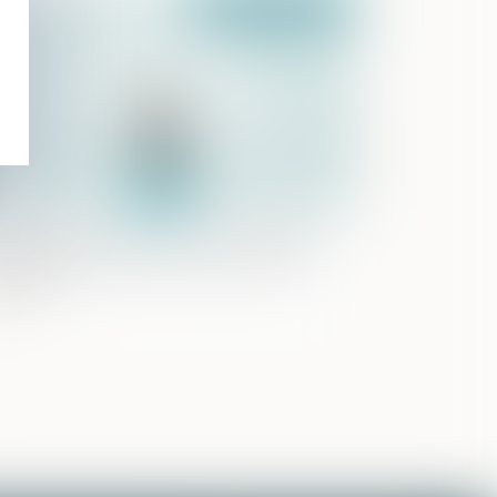
Publié le :
25/09/2024
mment s'exerce l'autorité parentale
s parents séparés lors de la rentrée
olaire ?