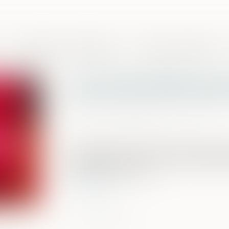
Domaines de compétences
Presse et actualités
Un acte d’enquête du pr
interrompt la prescripti
Publié le :
27/09/2024
Source :
www.lemag-juridique.com
En application de l’article 8 du Code d
la loi du 10 août 2011, « en matière de dé
trois années révolues »...
Lire la suite