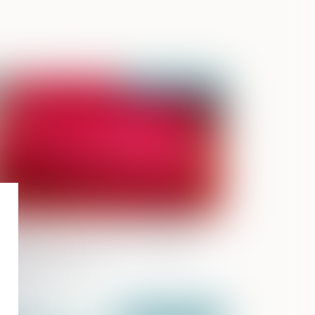
Publié le :
27/09/2024
 acte d’enquête du procureur de la
publique interrompt la prescription
 l’action publique