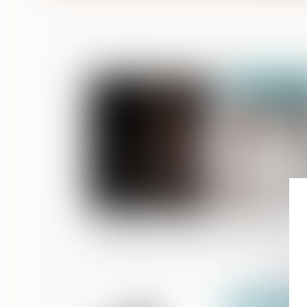
Publié le :
02/10/2
Un partenaire de Pacs peut-il
abandonner le domicile « conjugal » ?