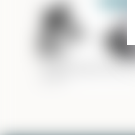
Publié le :
26/09/2
Confiscation d’un bien servant à
commettre l’infraction et notion de lib
disposition