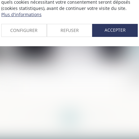
024
Publié le :
26/09/2024
quels cookies nécessitant votre consentement seront déposés
(cookies statistiques), avant de continuer votre visite du site.
Plus d'informations
ACCEPTER
CONFIGURER
REFUSER
Contrat obsèques
Co
re
de
sc
<<
<
...
52
53
54
55
56
57
58
...
>
>>