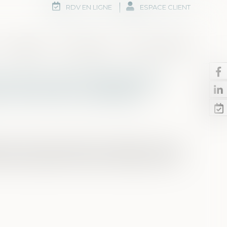
RDV EN LIGNE
ESPACE CLIENT
Honoraires
Rdv en ligne
Nous contacter
ocureur de la République
on de l’action publique
e procédure pénale, dans sa rédaction issue de
lit, la prescription de l'action publique est de