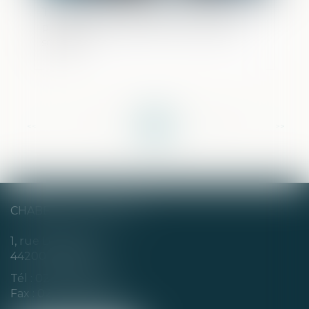
Transmission d’entreprise : comment
préparer sereinement la cession de sa
société ?
<<
<
...
7
8
9
10
11
12
13
...
>
>>
CHABERT & CHOTARD
1, rue Louis Blanc
44200 NANTES
Tél :
02 40 35 94 00
Fax : 02 40 35 94 09