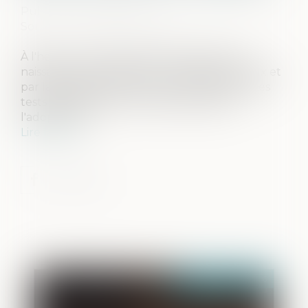
Publié le :
19/05/2026
Source :
www.vie-publique.fr
À l'heure où la recherche des origines de
naissance est facilitée par les réseaux sociaux et
par la pratique de plus en plus répandue des
tests génétiques, le Conseil national de
l'adoption et ...
Lire la suite
Publié le :
21/05/2026