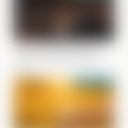
Mandat de dépôt à effet différé :
l’exécution provisoire est validée sous
réserve d’une motivation renforcée du
juge !
Publié le :
21/05/2026