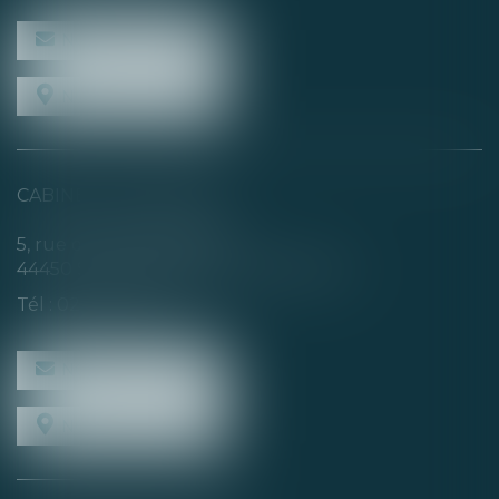
NOUS CONTACTER
NOUS LOCALISER
CABINET SECONDAIRE
5, rue de la Basse Rivière
44450 SAINT-JULIEN-DE-CONCELLES
Tél :
02 40 04 74 21
NOUS CONTACTER
NOUS LOCALISER